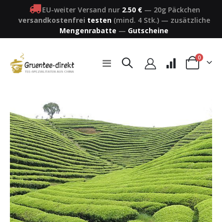
EU-weiter Versand nur
2.50 €
—
20g Päckchen
versandkostenfrei
testen
(mind. 4 Stk.)
—
zusätzliche
Mengenrabatte
—
Gutscheine
Artikel
0
Navigation
Warenkorb
umschalten