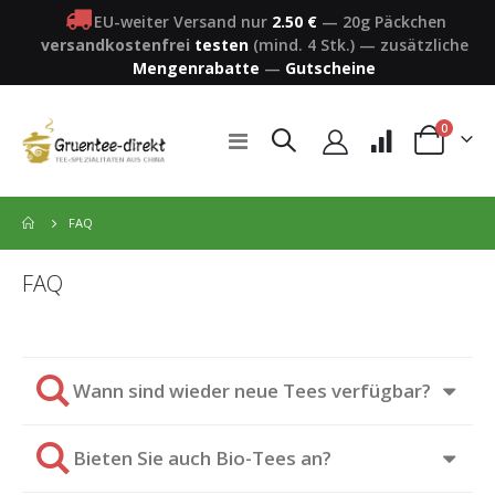
EU-weiter Versand nur
2.50 €
—
20g Päckchen
versandkostenfrei
testen
(mind. 4 Stk.)
—
zusätzliche
Mengenrabatte
—
Gutscheine
Artikel
0
Navigation
Warenkorb
umschalten
FAQ
FAQ
Wann sind wieder neue Tees verfügbar?
Die meisten unserer Tees beschaffen wir zu Beginn einer
Bieten Sie auch Bio-Tees an?
jeden Teesaison zw. März und April. Diese sind dann
üblicherweise
ca. Anfang September
bei uns verfügbar. Wir