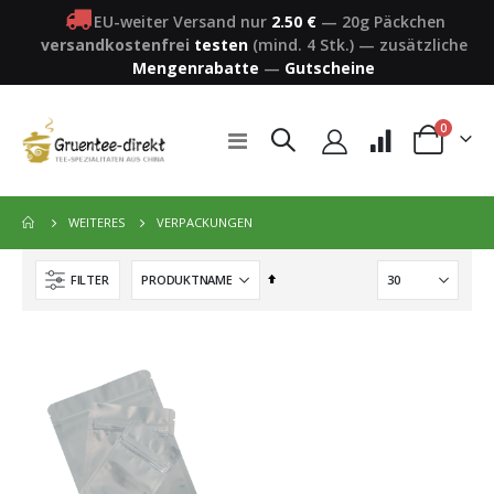
EU-weiter Versand nur
2.50 €
—
20g Päckchen
versandkostenfrei
testen
(mind. 4 Stk.)
—
zusätzliche
Mengenrabatte
—
Gutscheine
Artikel
0
Navigation
Warenkorb
umschalten
VERPACKUNGEN
WEITERES
In
FILTER
absteigender
Reihenfolge