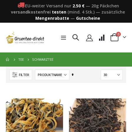
EU-weiter Versand nur
2.50 €
—
20g Päckchen
versandkostenfrei
testen
(mind. 4 Stk.)
—
zusätzliche
Mengenrabatte
—
Gutscheine
Artikel
0
Navigation
Warenkorb
umschalten
SCHWARZTEE
TEE
In
FILTER
absteigender
Reihenfolge