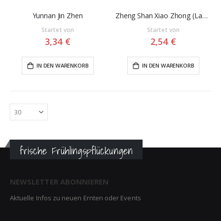
Yunnan Jin Zhen
Zheng Shan Xiao Zhong (Lapsang Souchong)
Startet von
Startet von
3,34 €
2,54 €
IN DEN WARENKORB
IN DEN WARENKORB
frische Frühlingspflückungen
NEWSLETTER ABONNIEREN
Aktuelle Infos zu neuen Ernten oder Events