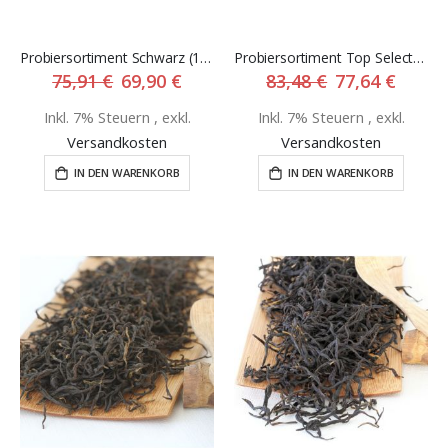
Probiersortiment Schwarz (19 Sorten)
Probiersortiment Top Select (14 Sorten)
75,91 €
Sonderangebot
69,90 €
83,48 €
Sonderangebot
77,64 €
Inkl. 7% Steuern
,
exkl.
Inkl. 7% Steuern
,
exkl.
Versandkosten
Versandkosten
IN DEN WARENKORB
IN DEN WARENKORB