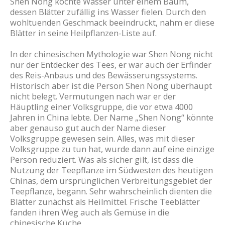
Shen Nong kochte Wasser unter einem Baum,
dessen Blätter zufällig ins Wasser fielen. Durch den
wohltuenden Geschmack beeindruckt, nahm er diese
Blätter in seine Heilpflanzen-Liste auf.
In der chinesischen Mythologie war Shen Nong nicht
nur der Entdecker des Tees, er war auch der Erfinder
des Reis-Anbaus und des Bewässerungssystems.
Historisch aber ist die Person Shen Nong überhaupt
nicht belegt. Vermutungen nach war er der
Häuptling einer Volksgruppe, die vor etwa 4000
Jahren in China lebte. Der Name „Shen Nong“ könnte
aber genauso gut auch der Name dieser
Volksgruppe gewesen sein. Alles, was mit dieser
Volksgruppe zu tun hat, wurde dann auf eine einzige
Person reduziert. Was als sicher gilt, ist dass die
Nutzung der Teepflanze im Südwesten des heutigen
Chinas, dem ursprünglichen Verbreitungsgebiet der
Teepflanze, begann. Sehr wahrscheinlich dienten die
Blätter zunächst als Heilmittel. Frische Teeblätter
fanden ihren Weg auch als Gemüse in die
chinesische Küche.