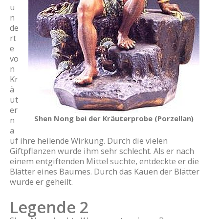
u
n
de
rt
e
vo
n
Kr
ä
ut
er
Shen Nong bei der Kräuterprobe (Porzellan)
n
a
uf ihre heilende Wirkung. Durch die vielen
Giftpflanzen wurde ihm sehr schlecht. Als er nach
einem entgiftenden Mittel suchte, entdeckte er die
Blätter eines Baumes. Durch das Kauen der Blätter
wurde er geheilt.
Legende 2