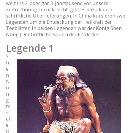
weit ins 2. oder gar 3. Jahrtausend vor unserer
Zeitrechnung zurückreicht, gibt es dazu kaum
schriftliche Überlieferungen. In China kursieren zwei
Legenden um die Entdeckung der Heilkraft der
Teeblätter. In beiden Legenden war der König Shen
Nong (Der Göttliche Bauer) der Entdecker:
Legende 1
S
h
e
n
N
o
n
g
te
st
et
e
H