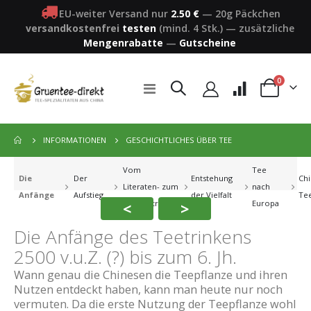
EU-weiter Versand nur
2.50 €
—
20g Päckchen
versandkostenfrei
testen
(mind. 4 Stk.)
—
zusätzliche
Mengenrabatte
—
Gutscheine
Artikel
0
Navigation
Warenkorb
umschalten
GESCHICHTLICHES ÜBER TEE
INFORMATIONEN
Vom
Tee
Die
Der
Entstehung
Chi
Literaten- zum
nach
Anfänge
Aufstieg
der Vielfalt
Tee
<
>
Volksgetränk
Europa
Die Anfänge des Teetrinkens
2500 v.u.Z. (?) bis zum 6. Jh.
Wann genau die Chinesen die Teepflanze und ihren
Nutzen entdeckt haben, kann man heute nur noch
vermuten. Da die erste Nutzung der Teepflanze wohl