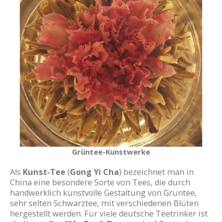
Grüntee-Kunstwerke
Als
Kunst-Tee
(
Gong Yi Cha
) bezeichnet man in
China eine besondere Sorte von Tees, die durch
handwerklich kunstvolle Gestaltung von Grüntee,
sehr selten Schwarztee, mit verschiedenen Blüten
hergestellt werden. Für viele deutsche Teetrinker ist