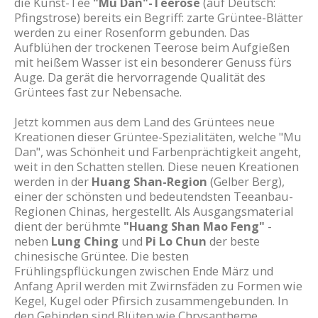
die Kunst-Tee
"Mu Dan"-Teerose
(auf Deutsch:
Pfingstrose) bereits ein Begriff: zarte Grüntee-Blätter
werden zu einer Rosenform gebunden. Das
Aufblühen der trockenen Teerose beim Aufgießen
mit heißem Wasser ist ein besonderer Genuss fürs
Auge. Da gerät die hervorragende Qualität des
Grüntees fast zur Nebensache.
Jetzt kommen aus dem Land des Grüntees neue
Kreationen dieser Grüntee-Spezialitäten, welche "Mu
Dan", was Schönheit und Farbenprächtigkeit angeht,
weit in den Schatten stellen. Diese neuen Kreationen
werden in der
Huang Shan-Region
(Gelber Berg),
einer der schönsten und bedeutendsten Teeanbau-
Regionen Chinas, hergestellt. Als Ausgangsmaterial
dient der berühmte
"Huang Shan Mao Feng"
-
neben
Lung Ching
und
Pi Lo Chun
der beste
chinesische Grüntee. Die besten
Frühlingspflückungen zwischen Ende März und
Anfang April werden mit Zwirnsfäden zu Formen wie
Kegel, Kugel oder Pfirsich zusammengebunden. In
den Gebinden sind Blüten wie Chrysantheme,