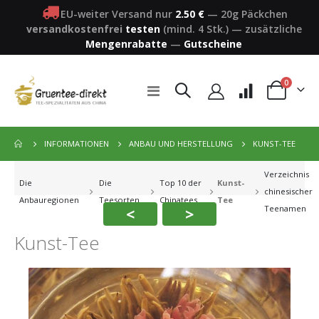
EU-weiter Versand nur
2.50 €
—
20g Päckchen
versandkostenfrei
testen
(mind. 4 Stk.)
—
zusätzliche
Mengenrabatte
—
Gutscheine
Artikel
0
Navigation
Warenkorb
umschalten
KUNST-TEE
INFORMATIONEN
ANBAU UND HERSTELLUNG
Verzeichnis
Die
Die
Top 10 der
Kunst-
chinesischer
Anbauregionen
Teesorten
Chinatees
Tee
<
>
Teenamen
Kunst-Tee