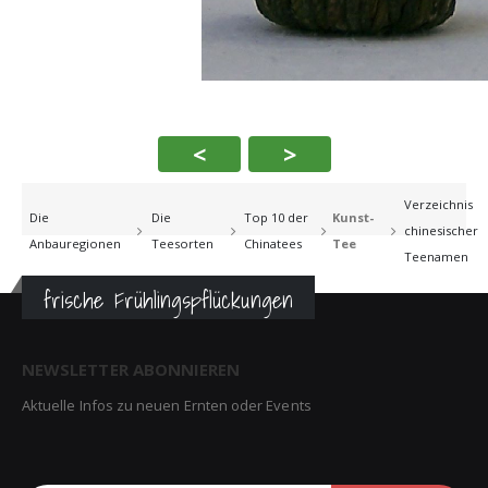
<
>
Verzeichnis
Die
Die
Top 10 der
Kunst-
chinesischer
Anbauregionen
Teesorten
Chinatees
Tee
Teenamen
frische Frühlingspflückungen
NEWSLETTER ABONNIEREN
Aktuelle Infos zu neuen Ernten oder Events