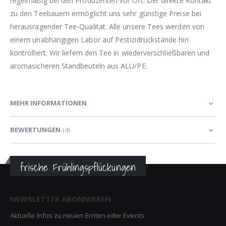
regelmäßig bei den Produzenten vor Ort. Der direkte Kontakt
zu den Teebauern ermöglicht uns sehr günstige Preise bei
herausragender Tee-Qualität. Alle unsere Tees werden von
einem unabhängigen Labor auf Pestizidrückstände hin
kontrolliert. Wir liefern den Tee in wiederverschließbaren und
aromasicheren Standbeuteln aus ALU/PE.
MEHR INFORMATIONEN
BEWERTUNGEN
4
frische Frühlingspflückungen
NEWSLETTER ABONNIEREN
Aktuelle Infos zu neuen Ernten oder Events