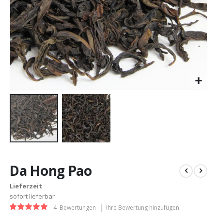
Zum
Anfang
Da Hong Pao
der
Bildergalerie
Lieferzeit
springen
sofort lieferbar
Bewertung:
4
Bewertungen
Ihre Bewertung hinzufügen
100%