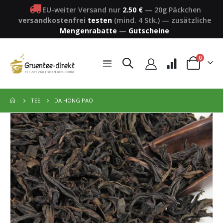
EU-weiter Versand nur
2.50 €
—
20g Päckchen
versandkostenfrei
testen
(mind. 4 Stk.)
—
zusätzliche
Mengenrabatte
—
Gutscheine
Artikel
0
Navigation
Warenkorb
umschalten
DA HONG PAO
TEE
Zum
Ende
der
Bildergalerie
springen