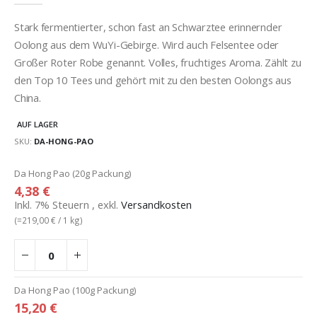
Stark fermentierter, schon fast an Schwarztee erinnernder
Oolong aus dem WuYi-Gebirge. Wird auch Felsentee oder
Großer Roter Robe genannt. Volles, fruchtiges Aroma. Zählt zu
den Top 10 Tees und gehört mit zu den besten Oolongs aus
China.
AUF LAGER
SKU
DA-HONG-PAO
Gruppiert
Da Hong Pao (20g Packung)
Produkte
4,38 €
-
Inkl. 7% Steuern
,
exkl.
Versandkosten
Artikel
(=
219,00 €
/ 1 kg)
Da Hong Pao (100g Packung)
15,20 €