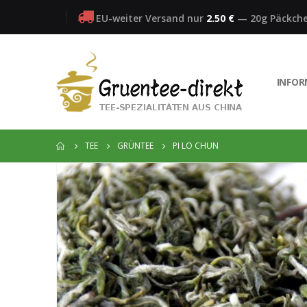
EU-weiter Versand nur
2.50 €
—
20g Päckch
INFO
TEE
GRÜNTEE
PI LO CHUN
Zum
Ende
der
Bildergalerie
springen