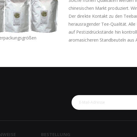
Solche hohen Qualitäten werden v
chinesischen Markt produziert. Wi
Der direkte Kontakt zu den Teebau
herausragender Tee-Qualität. Al
auf Pestizidrückstände hin kontrol
erpackungsgrößen
aromasicheren Standbeuteln aus 
NWEISE
BESTELLUNG