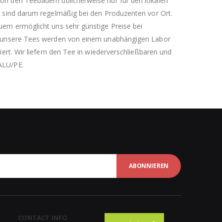
on den Teebauern üblicherweise nur für den lokalen
r sind darum regelmäßig bei den Produzenten vor Ort.
ern ermöglicht uns sehr günstige Preise bei
le unsere Tees werden von einem unabhängigen Labor
liert. Wir liefern den Tee in wiederverschließbaren und
ALU/PE.
ABONNIEREN
CONTACT INFO