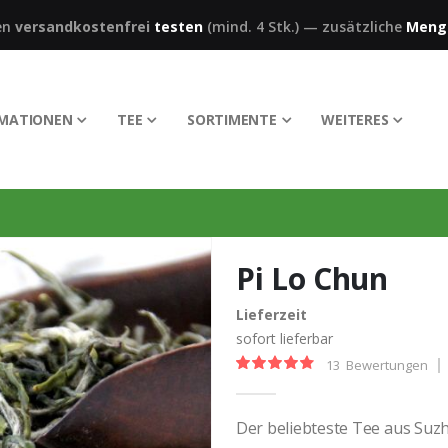
en
versandkostenfrei
testen
(mind. 4 Stk.)
—
zusätzliche
Meng
RMATIONEN
TEE
SORTIMENTE
WEITERES
Pi Lo Chun
Lieferzeit
sofort lieferbar
13
Bewertungen
Bewertung:
93%
Der beliebteste Tee aus Suzh