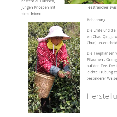
besteht aus kleinen,
jungen Knospen mit
Teesträucher zwi
einer feinen
Behaarung.
Die Ernte und die
ein Chao Qing pro
Chun) unterscheid
Die Teepflanzen w
Pflaumen-, Orange
auf den Tee. Der 
leichte Trübung 
besonderer Weise
Herstell