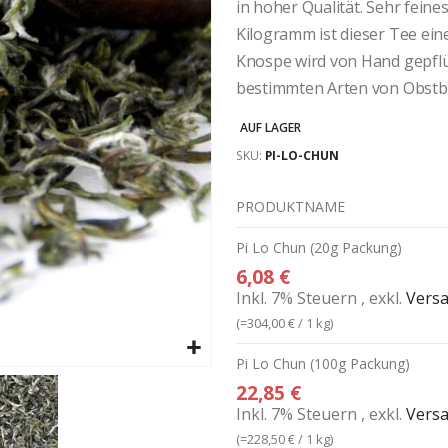
in hoher Qualität. Sehr fein
Kilogramm ist dieser Tee ein
Knospe wird von Hand gepflü
bestimmten Arten von Obstbä
AUF LAGER
SKU
PI-LO-CHUN
PRODUKTNAME
Gruppiert
Pi Lo Chun (20g Packung)
Produkte
6,08 €
-
Inkl. 7% Steuern
,
exkl.
Vers
Artikel
(=
304,00 €
/ 1 kg)
Pi Lo Chun (100g Packung)
22,85 €
Inkl. 7% Steuern
,
exkl.
Vers
(=
228,50 €
/ 1 kg)