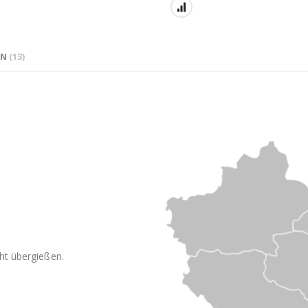
EN
13
ht übergießen.