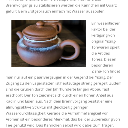
Brennvorgangs zu stabilisieren werden die Kännchen mit Quarz
gefüllt. Beim Erstgebrauch einfach mit Wasser ausspülen.
Ein wesentlicher
Faktor bei der
Fertigung von
original Yixing-
Tonwaren spielt
die Art des
Tones. Diesen
besonderen
Zisha-Ton findet
man nur auf ein paar Bergzügen in der Gegend bei Yixing. Der
Zugang zu den Lagerstätten ist heutzutage streng geregelt. Zudem
sind die Gruben durch den Jahrhunderte langen Abbau fast
erschöpft. Der Ton zeichnet sich durch einen hohen Anteil aus
Kaolin und Eisen aus. Nach dem Brennvorgang besitzt er eine
atmungsaktive Struktur mit gleichzeitig geringer
Wasserdurchlässigkeit. Gerade die Aufnahmefähigkeit von
Aromen ist ein besonderes Merkmal, das bei der Zubereitung von
Tee genutzt wird. Das Kännchen selbst wird dabei zum Träger,