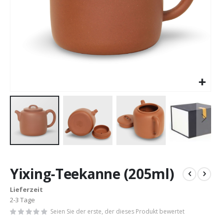
Zum
Anfang
Yixing-Teekanne (205ml)
der
Bildergalerie
Lieferzeit
springen
2-3 Tage
Seien Sie der erste, der dieses Produkt bewertet