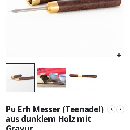
Zum
Anfang
Pu Erh Messer (Teenadel)
der
Bildergalerie
aus dunklem Holz mit
springen
Gravur