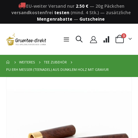
EU-weiter Versand nur
2.50 €
—
20g Päckchen
versandkostenfrei
testen
(mind. 4 Stk.)
—
zusätzliche
Mengenrabatte
—
Gutscheine
Artikel
0
Navigation
Warenkorb
umschalten
WEITERES
TEE ZUBEHÖR
PU ERH MESSER (TEENADEL) AUS DUNKLEM HOLZ MIT GRAVUR
Zum
Ende
der
Bildergalerie
springen