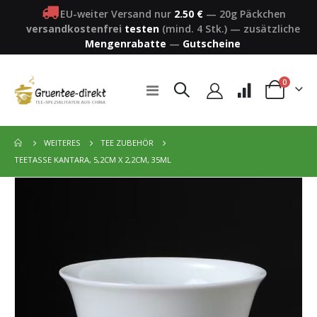
EU-weiter Versand nur
2.50 €
—
20g Päckchen
versandkostenfrei
testen
(mind. 4 Stk.)
—
zusätzliche
Mengenrabatte
—
Gutscheine
Artikel
0
Navigation
Warenkorb
umschalten
WEITERES
TEE ZUBEHÖR
TEETASSE KANTARA, 5,2CM X 2,2CM, 35ML
Zum
Ende
der
Bildergalerie
springen