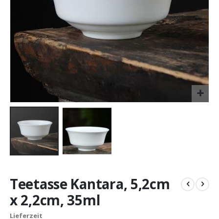
Zum
Anfang
Teetasse Kantara, 5,2cm
der
Bildergalerie
x 2,2cm, 35ml
springen
Lieferzeit