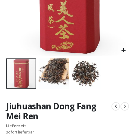
Zum
Anfang
Jiuhuashan Dong Fang
der
Bildergalerie
Mei Ren
springen
Lieferzeit
sofort lieferbar