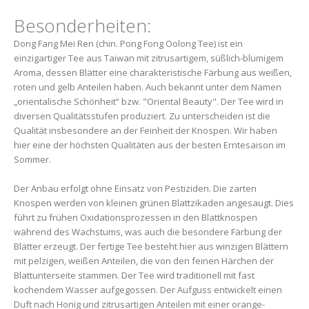
Besonderheiten:
Dong Fang Mei Ren (chin. Pong Fong Oolong Tee) ist ein
einzigartiger Tee aus Taiwan mit zitrusartigem, süßlich-blumigem
Aroma, dessen Blätter eine charakteristische Färbung aus weißen,
roten und gelb Anteilen haben. Auch bekannt unter dem Namen
„orientalische Schönheit“ bzw. "Oriental Beauty". Der Tee wird in
diversen Qualitätsstufen produziert. Zu unterscheiden ist die
Qualität insbesondere an der Feinheit der Knospen. Wir haben
hier eine der höchsten Qualitäten aus der besten Erntesaison im
Sommer.
Der Anbau erfolgt ohne Einsatz von Pestiziden. Die zarten
Knospen werden von kleinen grünen Blattzikaden angesaugt. Dies
führt zu frühen Oxidationsprozessen in den Blattknospen
während des Wachstums, was auch die besondere Färbung der
Blätter erzeugt. Der fertige Tee besteht hier aus winzigen Blättern
mit pelzigen, weißen Anteilen, die von den feinen Härchen der
Blattunterseite stammen. Der Tee wird traditionell mit fast
kochendem Wasser aufgegossen. Der Aufguss entwickelt einen
Duft nach Honig und zitrusartigen Anteilen mit einer orange-