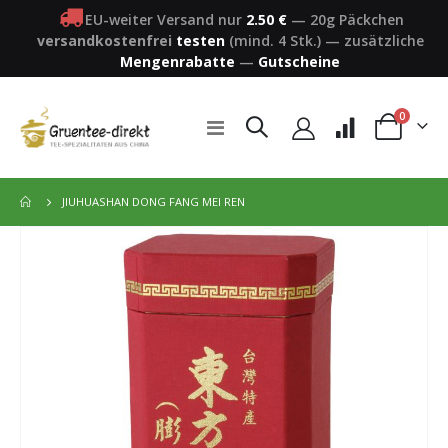
EU-weiter Versand nur
2.50 €
—
20g Päckchen
versandkostenfrei
testen
(mind. 4 Stk.)
—
zusätzliche
Mengenrabatte
—
Gutscheine
Artikel
0
Navigation
Warenkorb
umschalten
JIUHUASHAN DONG FANG MEI REN
Zum
Ende
der
Bildergalerie
springen