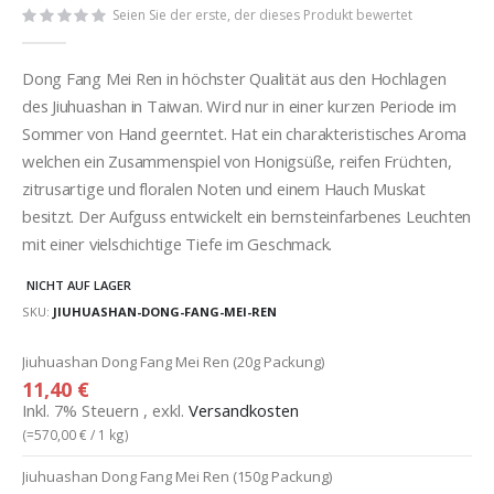
Seien Sie der erste, der dieses Produkt bewertet
Dong Fang Mei Ren in höchster Qualität aus den Hochlagen
des Jiuhuashan in Taiwan. Wird nur in einer kurzen Periode im
Sommer von Hand geerntet. Hat ein charakteristisches Aroma
welchen ein Zusammenspiel von Honigsüße, reifen Früchten,
zitrusartige und floralen Noten und einem Hauch Muskat
besitzt. Der Aufguss entwickelt ein bernsteinfarbenes Leuchten
mit einer vielschichtige Tiefe im Geschmack.
NICHT AUF LAGER
SKU
JIUHUASHAN-DONG-FANG-MEI-REN
Gruppiert
Jiuhuashan Dong Fang Mei Ren (20g Packung)
Produkte
11,40 €
-
Inkl. 7% Steuern
,
exkl.
Versandkosten
Artikel
(=
570,00 €
/ 1 kg)
Jiuhuashan Dong Fang Mei Ren (150g Packung)