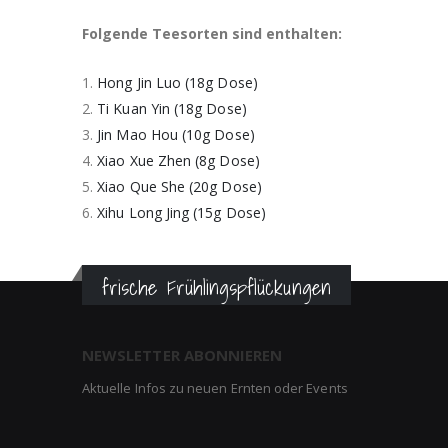
Bildergalerie
springen
Folgende Teesorten sind enthalten:
1.
Hong Jin Luo (18g Dose)
2.
Ti Kuan Yin (18g Dose)
3.
Jin Mao Hou (10g Dose)
4.
Xiao Xue Zhen (8g Dose)
5.
Xiao Que She (20g Dose)
6.
Xihu Long Jing (15g Dose)
frische Frühlingspflückungen
NEWSLETTER ABONNIEREN
Aktuelle Infos zu neuen Ernten oder Events