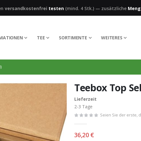
en
versandkostenfrei
testen
(mind. 4 Stk.)
—
zusätzliche
Meng
RMATIONEN
TEE
SORTIMENTE
WEITERES
)
Teebox Top Sel
Lieferzeit
2-3 Tage
Seien Sie der erste, 
36,20 €