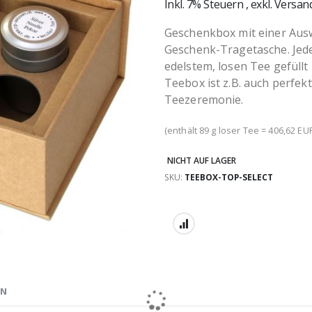
Inkl. 7% Steuern
,
exkl.
Versan
Geschenkbox mit einer Ausw
Geschenk-Tragetasche. Jede 
edelstem, losen Tee gefüllt
Teebox ist z.B. auch perfekt
Teezeremonie.
(enthält 89 g loser Tee = 406,62 EUR
NICHT AUF LAGER
SKU
TEEBOX-TOP-SELECT
EN