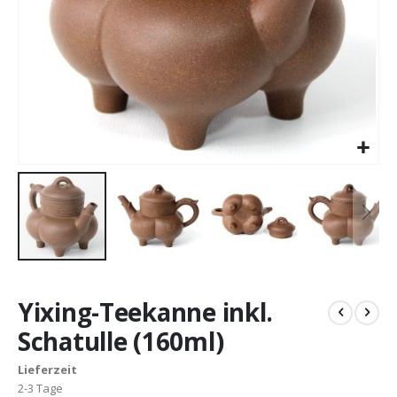
Zum
Anfang
Yixing-Teekanne inkl.
der
Bildergalerie
Schatulle (160ml)
springen
Lieferzeit
2-3 Tage