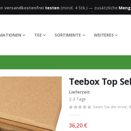
en
versandkostenfrei
testen
(mind. 4 Stk.)
—
zusätzliche
Meng
RMATIONEN
TEE
SORTIMENTE
WEITERES
Teebox Top Sel
Lieferzeit
2-3 Tage
Seien Sie der erste, 
36,20 €