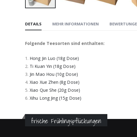
Zum
Anfang
DETAILS
MEHR INFORMATIONEN
BEWERTUNG
der
Bildergalerie
springen
Folgende Teesorten sind enthalten:
1.
Hong Jin Luo (18g Dose)
2.
Ti Kuan Yin (18g Dose)
3.
Jin Mao Hou (10g Dose)
4.
Xiao Xue Zhen (8g Dose)
5.
Xiao Que She (20g Dose)
6.
Xihu Long Jing (15g Dose)
frische Frühlingspflückungen