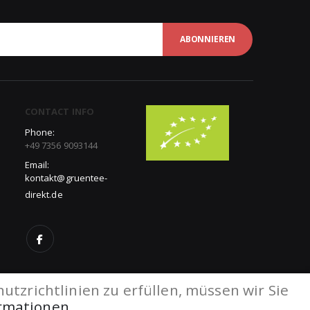
ABONNIEREN
CONTACT INFO
Phone:
+49 7356 9093144
Email:
kontakt@gruentee-
direkt.de
tzrichtlinien zu erfüllen, müssen wir Sie
ormationen