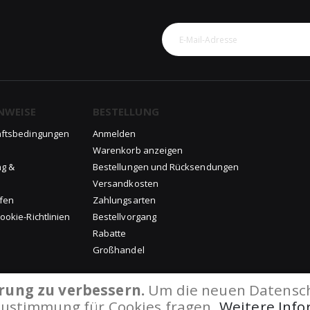
NWEISE
BESTELLUNG
äftsbedingungen
Anmelden
Warenkorb anzeigen
ng &
Bestellungen und Rücksendungen
Versandkosten
ufen
Zahlungsarten
okie-Richtlinien
Bestellvorgang
Rabatte
Großhandel
rung zu verbessern.
Um die neuen Datenschu
Zustimmung für Cookies fragen.
Weitere Inf