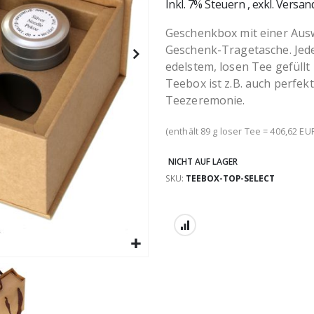
Inkl. 7% Steuern
,
exkl.
Versan
Geschenkbox mit einer Ausw
Geschenk-Tragetasche. Jede 
edelstem, losen Tee gefüllt
Teebox ist z.B. auch perfekt
Teezeremonie.
(enthält 89 g loser Tee = 406,62 EUR
NICHT AUF LAGER
SKU
TEEBOX-TOP-SELECT