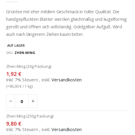
Grüntee mit eher mildem Geschmack in toller Qualität. Die
handgepflückten Blätter werden gleichmäßig und kugelformig
gerollt und öffnen sich vollständig. Goldgelber Aufguß. Wird
auch nach längerem Ziehen kaum bitter.
AUF LAGER
SKU
ZHEN-MING
Gruppiert
Zhen Ming (20g Packung)
Produkte
1,92 €
-
Inkl. 7% Steuern
,
exkl.
Versandkosten
Artikel
(=
96,00 €
/ 1 kg)
Zhen Ming (250g Packung)
9,80 €
Inkl. 7% Steuern
,
exkl.
Versandkosten