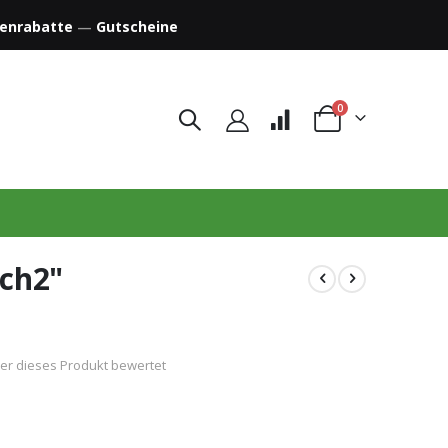
enrabatte
—
Gutscheine
Artikel
0
Warenkorb
sch2"
der dieses Produkt bewertet