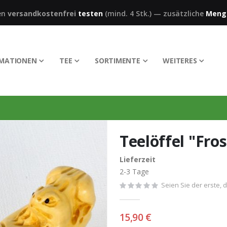
en
versandkostenfrei
testen
(mind. 4 Stk.)
—
zusätzliche
Meng
RMATIONEN
TEE
SORTIMENTE
WEITERES
Teelöffel "Fro
Lieferzeit
2-3 Tage
Seien Sie der erste, 
15,90 €