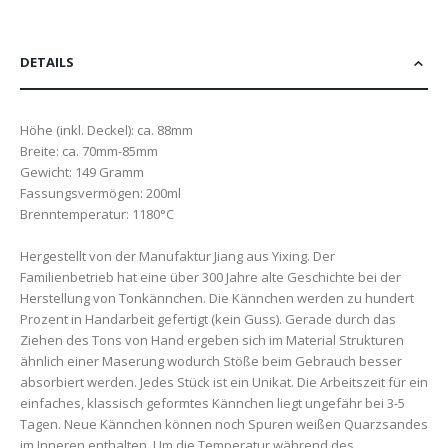
DETAILS
Höhe (inkl. Deckel): ca. 88mm
Breite: ca. 70mm-85mm
Gewicht: 149 Gramm
Fassungsvermögen: 200ml
Brenntemperatur: 1180°C
Hergestellt von der Manufaktur Jiang aus Yixing. Der
Familienbetrieb hat eine über 300 Jahre alte Geschichte bei der
Herstellung von Tonkännchen. Die Kännchen werden zu hundert
Prozent in Handarbeit gefertigt (kein Guss). Gerade durch das
Ziehen des Tons von Hand ergeben sich im Material Strukturen
ähnlich einer Maserung wodurch Stöße beim Gebrauch besser
absorbiert werden. Jedes Stück ist ein Unikat. Die Arbeitszeit für ein
einfaches, klassisch geformtes Kännchen liegt ungefähr bei 3-5
Tagen. Neue Kännchen können noch Spuren weißen Quarzsandes
im Inneren enthalten. Um die Temperatur während des