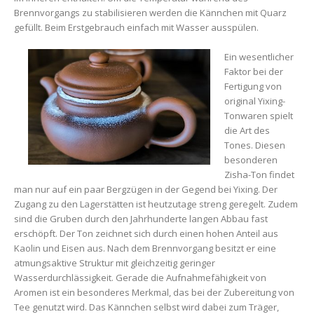
Brennvorgangs zu stabilisieren werden die Kännchen mit Quarz
gefüllt. Beim Erstgebrauch einfach mit Wasser ausspülen.
Ein wesentlicher
Faktor bei der
Fertigung von
original Yixing-
Tonwaren spielt
die Art des
Tones. Diesen
besonderen
Zisha-Ton findet
man nur auf ein paar Bergzügen in der Gegend bei Yixing. Der
Zugang zu den Lagerstätten ist heutzutage streng geregelt. Zudem
sind die Gruben durch den Jahrhunderte langen Abbau fast
erschöpft. Der Ton zeichnet sich durch einen hohen Anteil aus
Kaolin und Eisen aus. Nach dem Brennvorgang besitzt er eine
atmungsaktive Struktur mit gleichzeitig geringer
Wasserdurchlässigkeit. Gerade die Aufnahmefähigkeit von
Aromen ist ein besonderes Merkmal, das bei der Zubereitung von
Tee genutzt wird. Das Kännchen selbst wird dabei zum Träger,