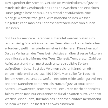
bzw. Speicher der Aromen. Gerade bei wiederholten Aufgüssen
mittelt sich der Geschmack des Tees so zwischen den einzelnen
Durchgängen besser aus. Das Material hat außerdem eine
niedrige Wärmeleitfähigkeit. Wird kochend heißes Wasser
eingefüllt, kann man das Kännchen trotzdem noch von außen
Berühren.
Soll Tee für mehrere Personen zubereitet werden bieten sich
tendenziell größere Kännchen an. Tees, die nur kurze Ziehzeiten
erfordern, gießt man wiederum eher in kleineren Kännchen auf.
Da das Verhalten des Tees beim Aufgießen über diverse Faktoren
beeinflussbar ist (Menge des Tees, Ziehzeit, Temperatur, Zahl der
Aufgüsse ..) und man meist auch unterschiedliche Sorten
aufgießen möchte, liegt das Volumen solcher Kännchen oft in
einem mittleren Bereich zw. 150-300ml. Man sollte für Tees mit
feinem Aroma (Grüntees, weiße Tees oder milde Oolongs) evtl. ein
anderes Kännchen benutzen, als zum Aufguss aromatischer
Sorten (Schwarztees, aromatisierte Tees). Man macht aber nichts
falsch, wenn man nur ein Kännchen für alle Sorten nutzt. Vor dem
Wechsel einer Sorte, füllt man das Kännchen einfach mit kochend
heißem Wasser und lässt dies etwas einwirken.