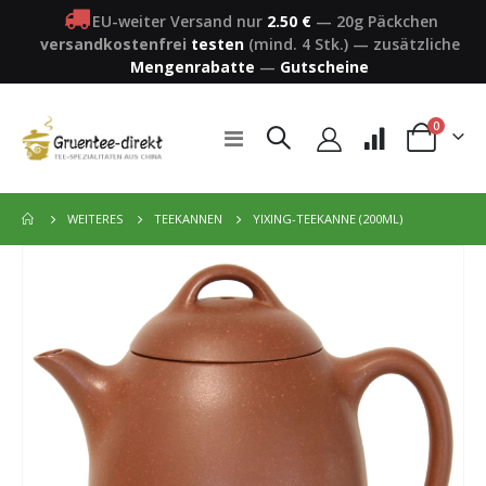
EU-weiter Versand nur
2.50 €
—
20g Päckchen
versandkostenfrei
testen
(mind. 4 Stk.)
—
zusätzliche
Mengenrabatte
—
Gutscheine
Artikel
0
Navigation
Warenkorb
umschalten
YIXING-TEEKANNE (200ML)
WEITERES
TEEKANNEN
Zum
Ende
der
Bildergalerie
springen