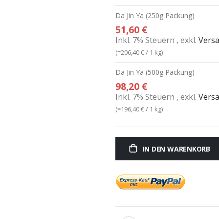
Da Jin Ya (250g Packung)
51,60 €
Inkl. 7% Steuern
,
exkl.
Vers
(=
206,40 €
/ 1 kg)
Da Jin Ya (500g Packung)
98,20 €
Inkl. 7% Steuern
,
exkl.
Vers
(=
196,40 €
/ 1 kg)
IN DEN WARENKORB