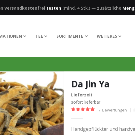
en
versandkostenfrei
testen
(mind. 4 Stk.)
—
zusätzliche
Meng
RMATIONEN
TEE
SORTIMENTE
WEITERES
Da Jin Ya
Lieferzeit
sofort lieferbar
7
Bewertungen
Bewertung:
100%
Handgepflückter und handver