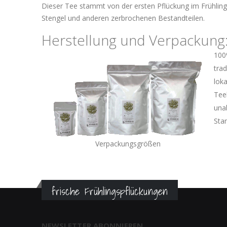
Dieser Tee stammt von der ersten Pflückung im Frühling.
Stengel und anderen zerbrochenen Bestandteilen.
Herstellung und Verpackung
100
tra
lok
Tee
una
Sta
Verpackungsgrößen
frische Frühlingspflückungen
NEWSLETTER ABONNIEREN