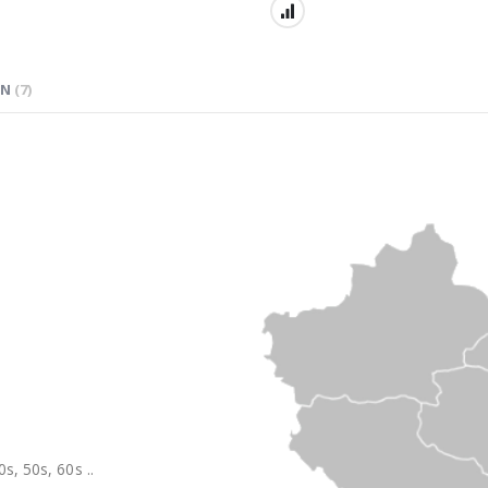
EN
7
s, 50s, 60s ..