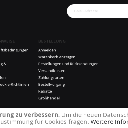
NWEISE
BESTELLUNG
äftsbedingungen
Anmelden
Warenkorb anzeigen
ng &
Bestellungen und Rücksendungen
Versandkosten
ufen
Zahlungsarten
okie-Richtlinien
Bestellvorgang
Rabatte
Großhandel
rung zu verbessern.
Um die neuen Datenschu
Zustimmung für Cookies fragen.
Weitere Inf