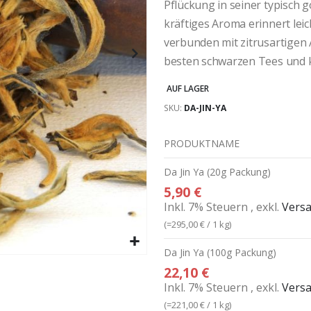
Pflückung in seiner typisch 
kräftiges Aroma erinnert lei
verbunden mit zitrusartigen 
besten schwarzen Tees und 
AUF LAGER
SKU
DA-JIN-YA
PRODUKTNAME
Gruppiert
Da Jin Ya (20g Packung)
Produkte
5,90 €
-
Inkl. 7% Steuern
,
exkl.
Vers
Artikel
(=
295,00 €
/ 1 kg)
Da Jin Ya (100g Packung)
22,10 €
Inkl. 7% Steuern
,
exkl.
Vers
(=
221,00 €
/ 1 kg)