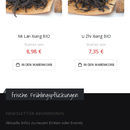
Mi Lan Xiang BIO
Li Zhi Xiang BIO
Startet von
Startet von
8,98 €
7,35 €
IN DEN WARENKORB
IN DEN WARENKORB
frische Frühlingspflückungen
NEWSLETTER ABONNIEREN
Aktuelle Infos zu neuen Ernten oder Events