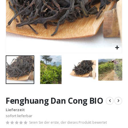
Zum
Anfang
Fenghuang Dan Cong BIO
der
Bildergalerie
Lieferzeit
springen
sofort lieferbar
Seien Sie der erste, der dieses Produkt bewertet