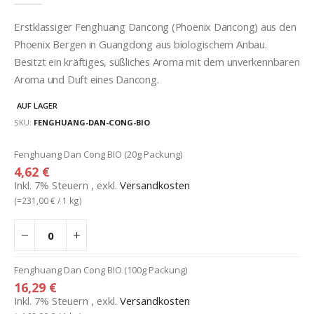
Erstklassiger Fenghuang Dancong (Phoenix Dancong) aus den
Phoenix Bergen in Guangdong aus biologischem Anbau.
Besitzt ein kräftiges, süßliches Aroma mit dem unverkennbaren
Aroma und Duft eines Dancong.
AUF LAGER
SKU
FENGHUANG-DAN-CONG-BIO
Gruppiert
Fenghuang Dan Cong BIO (20g Packung)
Produkte
4,62 €
-
Inkl. 7% Steuern
,
exkl.
Versandkosten
Artikel
(=
231,00 €
/ 1 kg)
Fenghuang Dan Cong BIO (100g Packung)
16,29 €
Inkl. 7% Steuern
,
exkl.
Versandkosten