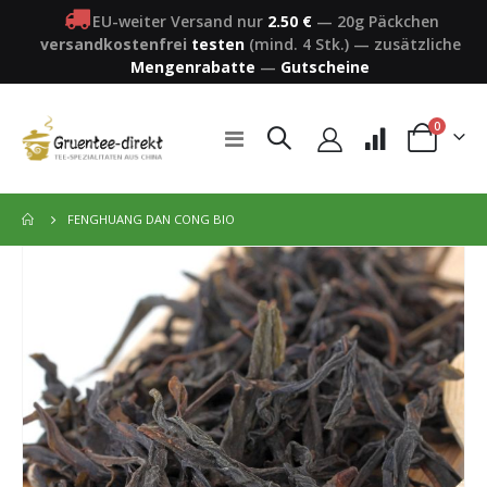
EU-weiter Versand nur
2.50 €
—
20g Päckchen
versandkostenfrei
testen
(mind. 4 Stk.)
—
zusätzliche
Mengenrabatte
—
Gutscheine
Artikel
0
Navigation
Warenkorb
umschalten
FENGHUANG DAN CONG BIO
Zum
Ende
der
Bildergalerie
springen