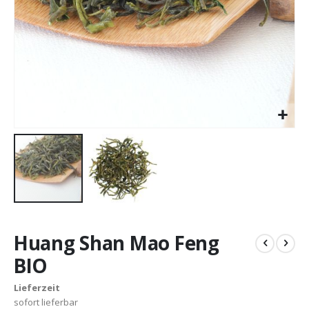
Zum
Anfang
Huang Shan Mao Feng
der
Bildergalerie
BIO
springen
Lieferzeit
sofort lieferbar