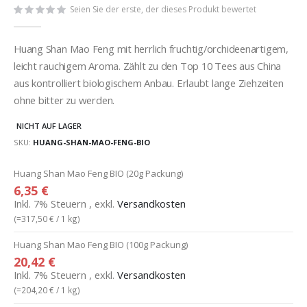
Seien Sie der erste, der dieses Produkt bewertet
Huang Shan Mao Feng mit herrlich fruchtig/orchideenartigem,
leicht rauchigem Aroma. Zählt zu den Top 10 Tees aus China
aus kontrolliert biologischem Anbau. Erlaubt lange Ziehzeiten
ohne bitter zu werden.
NICHT AUF LAGER
SKU
HUANG-SHAN-MAO-FENG-BIO
Gruppiert
Huang Shan Mao Feng BIO (20g Packung)
Produkte
6,35 €
-
Inkl. 7% Steuern
,
exkl.
Versandkosten
Artikel
(=
317,50 €
/ 1 kg)
Huang Shan Mao Feng BIO (100g Packung)
20,42 €
Inkl. 7% Steuern
,
exkl.
Versandkosten
(=
204,20 €
/ 1 kg)