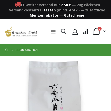
EU-weiter Versand nur
2.50 €
—
20g Päckchen
versandkostenfrei
testen
(mind. 4 Stk.)
—
zusätzliche
Mengenrabatte
—
Gutscheine
Artikel
0
Navigation
Warenkorb
umschalten
LIU AN GUA PIAN
Zum
Ende
der
Bildergalerie
springen