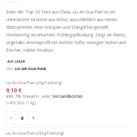
Einer der Top 10 Tees aus China. Liu An Gua Pian ist ein
chinesischer Grüntee aus Anhui, ausschließlich aus reinen
Blattspreiten ohne Knospen und Stängel hergestellt.
Hochwertig verarbeitete Frühlingspflückung. Zeigt ein klares,
vegetales Aromaprofil mit leichter Süße, nussigen Noten und
frischer, milder Struktur.
AUF LAGER
SKU
LIU-AN-GUA-PIAN
Gruppiert
Liu An Gua Pian (20g Packung)
Produkte
9,10 €
-
Inkl. 7% Steuern
,
exkl.
Versandkosten
Artikel
(=
455,00 €
/ 1 kg)
Liu An Gua Pian (225g Packung)