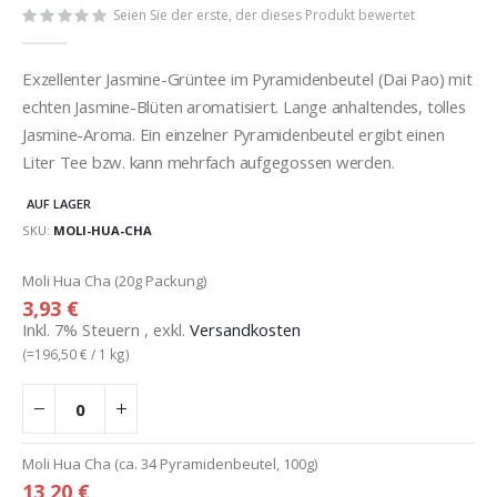
Seien Sie der erste, der dieses Produkt bewertet
Exzellenter Jasmine-Grüntee im Pyramidenbeutel (Dai Pao) mit
echten Jasmine-Blüten aromatisiert. Lange anhaltendes, tolles
Jasmine-Aroma. Ein einzelner Pyramidenbeutel ergibt einen
Liter Tee bzw. kann mehrfach aufgegossen werden.
AUF LAGER
SKU
MOLI-HUA-CHA
Gruppiert
Moli Hua Cha (20g Packung)
Produkte
3,93 €
-
Inkl. 7% Steuern
,
exkl.
Versandkosten
Artikel
(=
196,50 €
/ 1 kg)
Moli Hua Cha (ca. 34 Pyramidenbeutel, 100g)
13,20 €