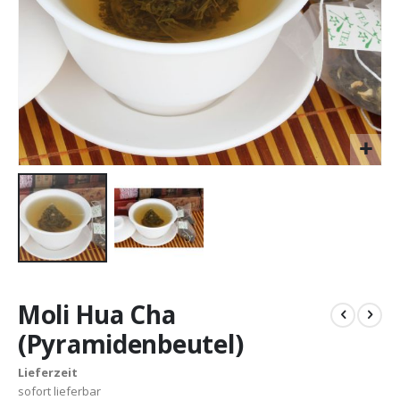
Zum
Anfang
Moli Hua Cha
der
Bildergalerie
(Pyramidenbeutel)
springen
Lieferzeit
sofort lieferbar