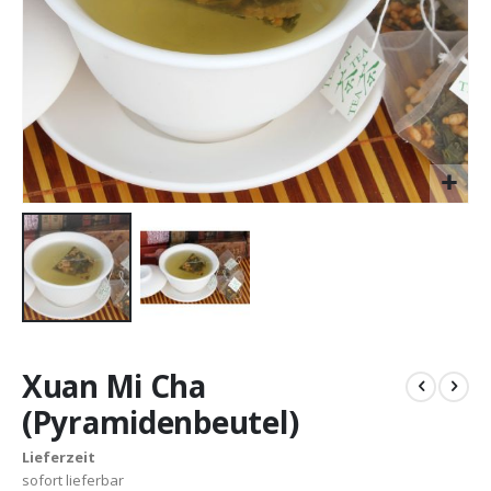
Zum
Anfang
Xuan Mi Cha
der
Bildergalerie
(Pyramidenbeutel)
springen
Lieferzeit
sofort lieferbar